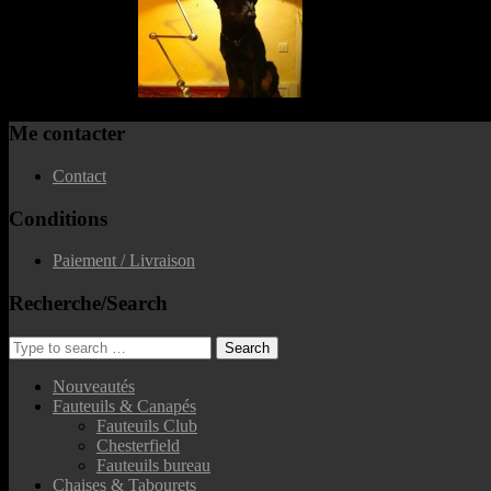
Me contacter
Contact
Conditions
Paiement / Livraison
Recherche/Search
Nouveautés
Fauteuils & Canapés
Fauteuils Club
Chesterfield
Fauteuils bureau
Chaises & Tabourets