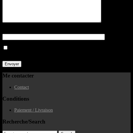
Quelle est La capitale de la France ?
Merci de cocher cette case pour prouver que vous n'êtes pas un
spammeur
Me contacter
Contact
Conditions
Paiement / Livraison
Recherche/Search