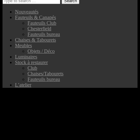
Nouveautés
Fauteuils & Canapés
Fauteuils Club
Chesterfield
Fauteuils bureau
Chaises & Tabourets
Meubles
Objets / Déco
Luminaires
Stock à restaurer
Club
Chaises/Tabourets
Fauteuils bureau
L’atelier
UA-41809232-1