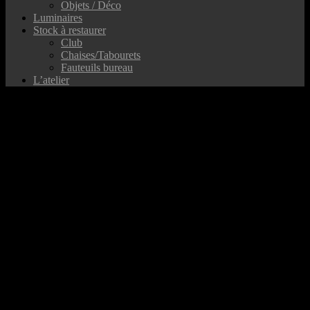
Objets / Déco
Luminaires
Stock à restaurer
Club
Chaises/Tabourets
Fauteuils bureau
L’atelier
UA-41809232-1