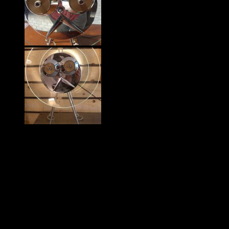
Lampe veilleuse « Tichat pas content », faite de pièces de plomberie
et autres en métal chromé, chinées à droite et à gauche, interrupteur
sur fil électrique, collerette en verre poli.
Idée déco : cette veilleuse, disposée sur votre table de chevet
diffusera quand vous l’allumerez une lumière si douce, qu elle vous
permettra, si besoin est, de prendre la poudre d escampette pendant
la nuit, sans vous prendre les pieds dans le lit, et sans que votre
conjoint ne s’ en aperçoive……
Dimensions : hauteur 54,5, profondeur 34.
Prix : 250€