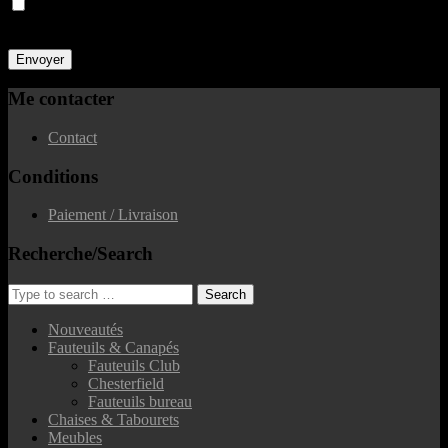
Merci de cocher cette case pour prouver que vous n'êtes pas un
spammeur
Me contacter
Contact
Conditions
Paiement / Livraison
Recherche/Search
Nouveautés
Fauteuils & Canapés
Fauteuils Club
Chesterfield
Fauteuils bureau
Chaises & Tabourets
Meubles