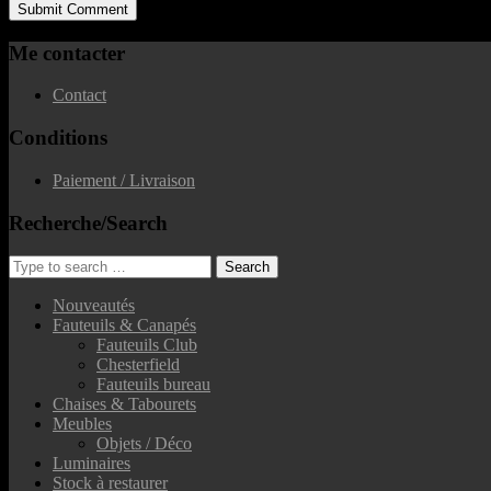
Me contacter
Contact
Conditions
Paiement / Livraison
Recherche/Search
Nouveautés
Fauteuils & Canapés
Fauteuils Club
Chesterfield
Fauteuils bureau
Chaises & Tabourets
Meubles
Objets / Déco
Luminaires
Stock à restaurer