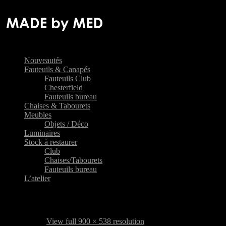
Nouveautés
Fauteuils & Canapés
Fauteuils Club
Chesterfield
Fauteuils bureau
Chaises & Tabourets
Meubles
Objets / Déco
Luminaires
Stock à restaurer
Club
Chaises/Tabourets
Fauteuils bureau
L’atelier
fauteuil-club-carre-3
17 avril 2013
View full 900 × 538 resolution