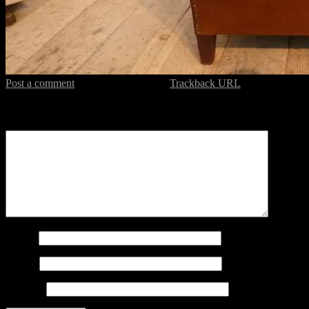
Post a comment
or leave a trackback:
Trackback URL
.
Leave a Reply
Nom
*
Email
*
Site web